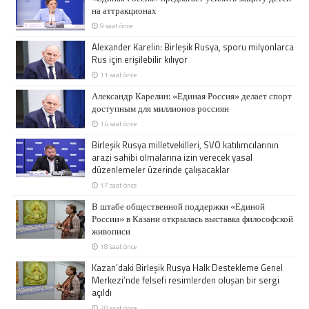
на аттракционах
9 saat önce
Alexander Karelin: Birleşik Rusya, sporu milyonlarca
Rus için erişilebilir kılıyor
11 saat önce
Александр Карелин: «Единая Россия» делает спорт
доступным для миллионов россиян
14 saat önce
Birleşik Rusya milletvekilleri, SVO katılımcılarının
arazi sahibi olmalarına izin verecek yasal
düzenlemeler üzerinde çalışacaklar
17 saat önce
В штабе общественной поддержки «Единой
России» в Казани открылась выставка философской
живописи
18 saat önce
Kazan’daki Birleşik Rusya Halk Destekleme Genel
Merkezi’nde felsefi resimlerden oluşan bir sergi
açıldı
20 saat önce