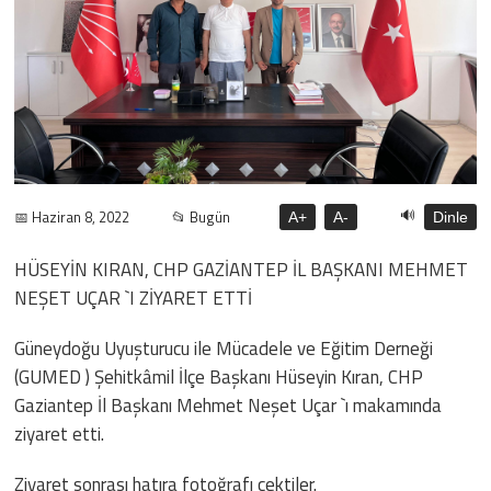
🔊
📅 Haziran 8, 2022
📂 Bugün
A+
A-
Dinle
HÜSEYİN KIRAN, CHP GAZİANTEP İL BAŞKANI MEHMET
NEŞET UÇAR `I ZİYARET ETTİ
Güneydoğu Uyuşturucu ile Mücadele ve Eğitim Derneği
(GUMED ) Şehitkâmil İlçe Başkanı Hüseyin Kıran, CHP
Gaziantep İl Başkanı Mehmet Neşet Uçar `ı makamında
ziyaret etti.
Ziyaret sonrası hatıra fotoğrafı çektiler.