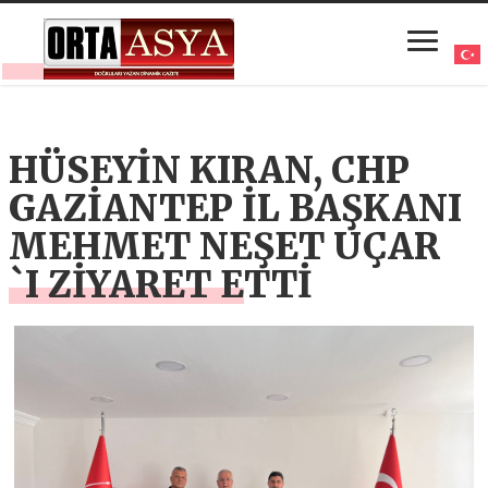
HÜSEYİN KIRAN, CHP
GAZİANTEP İL BAŞKANI
MEHMET NEŞET UÇAR
`I ZİYARET ETTİ