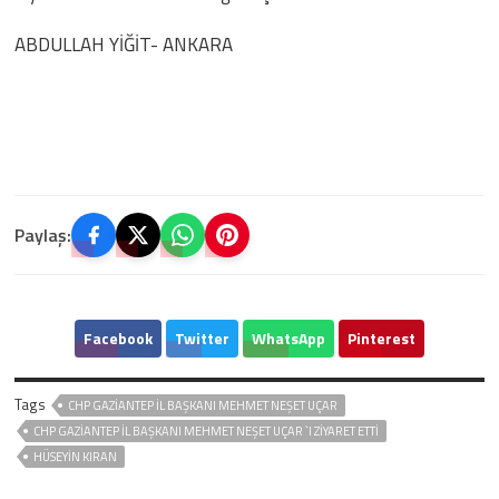
ABDULLAH YİĞİT- ANKARA
Paylaş:
Facebook
Twitter
WhatsApp
Pinterest
Tags
CHP GAZİANTEP İL BAŞKANI MEHMET NEŞET UÇAR
CHP GAZİANTEP İL BAŞKANI MEHMET NEŞET UÇAR `I ZİYARET ETTİ
HÜSEYIN KIRAN