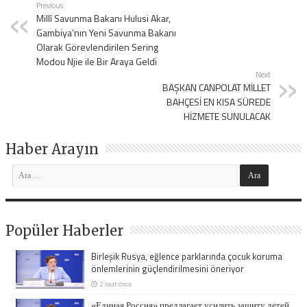
Previous
Millî Savunma Bakanı Hulusi Akar,
Gambiya’nın Yeni Savunma Bakanı
Olarak Görevlendirilen Sering
Modou Njie ile Bir Araya Geldi
Next
BAŞKAN CANPOLAT MİLLET
BAHÇESİ EN KISA SÜREDE
HİZMETE SUNULACAK
Haber Arayın
Popüler Haberler
Birleşik Rusya, eğlence parklarında çocuk koruma
önlemlerinin güçlendirilmesini öneriyor
2 saat önce
«Единая Россия» предлагает усилить защиту детей