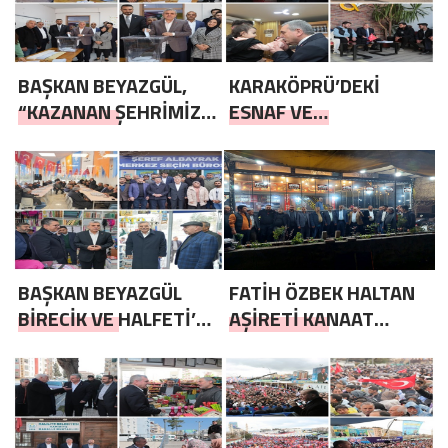
BAŞKAN BEYAZGÜL,
KARAKÖPRÜ’DEKİ
“KAZANAN ŞEHRİMİZ
ESNAF VE
VE MİLLETİMİZ OLSUN”
VATANDAŞLARDAN
BAŞKAN BEYAZGÜL VE
AK KADROLARA TAM
DESTEK Görüntülü
BAŞKAN BEYAZGÜL
FATİH ÖZBEK HALTAN
BİRECİK VE HALFETİ’YE
AŞİRETİ KANAAT
ADETA ÇIKARMA YAPTI
ÖNDERLERİ İLE İFTAR
PROGRAMINDA BİR
ARAYA GELDİ