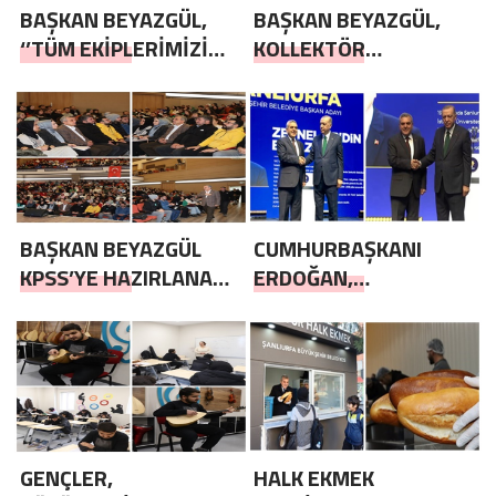
BAŞKAN BEYAZGÜL,
BAŞKAN BEYAZGÜL,
‘’TÜM EKİPLERİMİZİ
KOLLEKTÖR
SEFERBER ETTİK’’ –
HATTINDAKİ
GÖRÜNTÜLÜ
ÇALIŞMALAR
TAMAMLANDI –
GÖRÜNTÜLÜ
BAŞKAN BEYAZGÜL
CUMHURBAŞKANI
KPSS’YE HAZIRLANAN
ERDOĞAN,
ÖĞRENCİLERLE
“BAŞKANIMIZ ZEYNEL
BULUŞTU
ABİDİN BEYAZGÜL İLE
YOLA DEVAM
EDİYORUZ”
GENÇLER,
HALK EKMEK