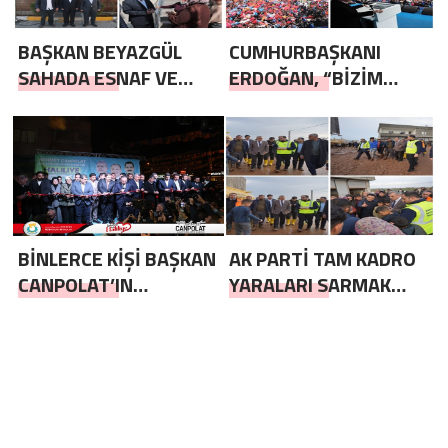
BAŞKAN BEYAZGÜL
CUMHURBAŞKANI
SAHADA ESNAF VE
ERDOĞAN, “BİZİM
VATANDAŞLARLA İÇ İÇE
SİYASETİMİZ ESER VE
HİZMET SİYASETİDİR”
BİNLERCE KİŞİ BAŞKAN
AK PARTİ TAM KADRO
CANPOLAT’IN
YARALARI SARMAK
AÇILIŞINDA BULUŞTU
İÇİN SAHADA ,
GÖRÜNTÜLÜ