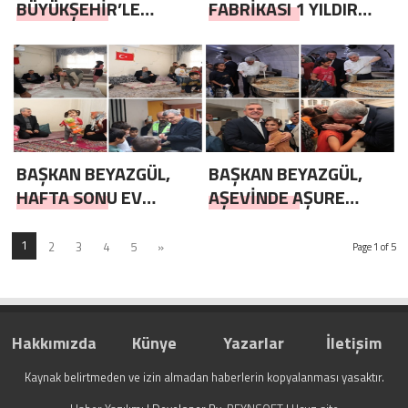
BÜYÜKŞEHİR’LE
FABRİKASI 1 YILDIR
HAYALLERİNE
VATANDAŞLARIN
KAVUŞUYOR
SOFRASINA KALİTELİ
VE UCUZ EKMEK
ULAŞTIRIYOR ,
Görüntülü
BAŞKAN BEYAZGÜL,
BAŞKAN BEYAZGÜL,
HAFTA SONU EV
AŞEVİNDE AŞURE
ZİYARETLERİNDE
DAĞITIMINA KATILDI
ÇOCUKLARLA VAKİT
1
2
3
4
5
»
Page 1 of 5
GEÇİRDİ
Hakkımızda
Künye
Yazarlar
İletişim
Kaynak belirtmeden ve izin almadan haberlerin kopyalanması yasaktır.