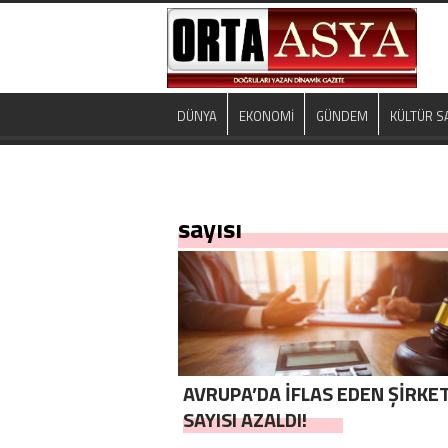
DÜNYA
EKONOMİ
GÜNDEM
KÜLTÜR S
sayısı
AVRUPA’DA İFLAS EDEN ŞİRKE
SAYISI AZALDI!