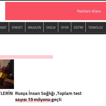
Reklam Alanı
ANAT
SİYASET
MAGAZİN
SAĞLIK
SPOR
EĞİTİM
TEKNOLOJİ
TLERİN
Rusya İnsan Sağlığı ,Toplam test
sayısı 19 milyonu geçti