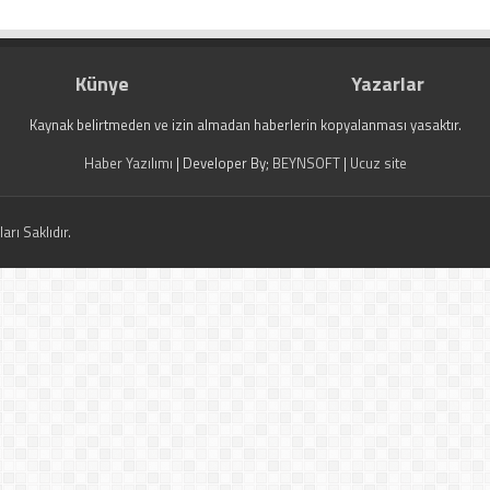
Künye
Yazarlar
Kaynak belirtmeden ve izin almadan haberlerin kopyalanması yasaktır.
Haber Yazılımı
| Developer By;
BEYNSOFT
|
Ucuz site
rı Saklıdır.