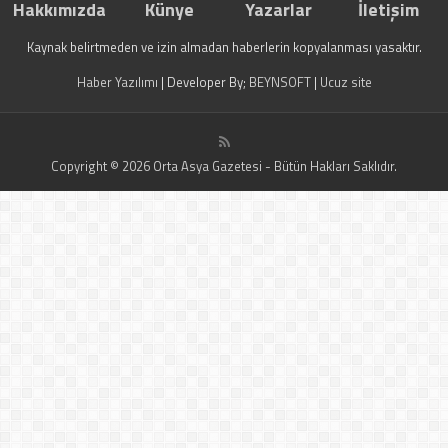
Hakkımızda
Künye
Yazarlar
İletişim
Kaynak belirtmeden ve izin almadan haberlerin kopyalanması yasaktır.
Haber Yazılımı
| Developer By;
BEYNSOFT
|
Ucuz site
Copyright © 2026 Orta Asya Gazetesi - Bütün Hakları Saklıdır.