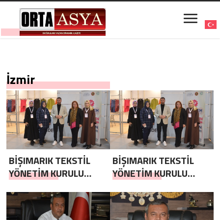
İzmir
BİŞIMARIK TEKSTİL
BİŞIMARIK TEKSTİL
YÖNETİM KURULU
YÖNETİM KURULU
BAŞKANI HAMİT
BAŞKANI HAMİT
UÇAR`DAN 8 MART
UÇAR`DAN 8 MART
DÜNYA KADINLAR
DÜNYA KADINLAR