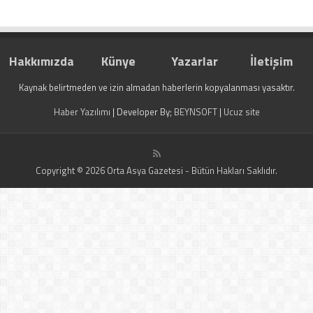
لأي لأحد بانتهاك حقوقها
وقوانينها”
Hakkımızda
Künye
Yazarlar
İletişim
Kaynak belirtmeden ve izin almadan haberlerin kopyalanması yasaktır.
Haber Yazılımı
| Developer By;
BEYNSOFT
|
Ucuz site
Copyright © 2026 Orta Asya Gazetesi - Bütün Hakları Saklıdır.