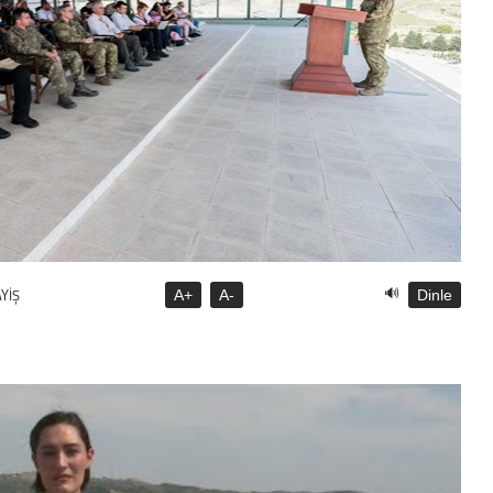
🔊
YİŞ
A+
A-
Dinle