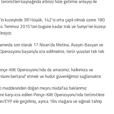
teröristleri kaynağında etkisiz hâle getirme anlayışı ile
ın kuzeyinde 38’i büyük, 142’si orta çaplı olmak üzere 180
 24 Temmuz 2015’ten bugüne kadar Irak ve Suriye’nin kuzeyi
lmiştir.
psamında son olarak 17 Nisan’da Metina, Avaşin-Basyan ve
Operasyonu başarıyla icra edilmekte, terör yuvaları tek tek
ençe-Kilit Operasyonu’nda da amacımız, halkımıza ve
ırılarını bertaraf etmek ve hudut güvenliğimizi sağlamaktır.
inci maddesinden doğan meşru müdafaa haklarımız
e karşı icra edilen Pençe-Kilit Operasyonu’nda teröristlere
n/EYP ele geçirilmiş, ayrıca 184 mağara ve sığınak tahrip