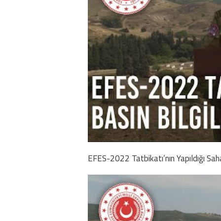
EFES-2022 Tatbikatı’nın Yapıldığı Saha