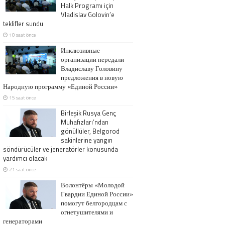
Halk Programı için
Vladislav Golovin’e
teklifler sundu
10 saat önce
Инклюзивные
организации передали
Владиславу Головину
предложения в новую
Народную программу «Единой России»
15 saat önce
Birleşik Rusya Genç
Muhafızları’ndan
gönüllüler, Belgorod
sakinlerine yangın
söndürücüler ve jeneratörler konusunda
yardımcı olacak
21 saat önce
Волонтёры «Молодой
Гвардии Единой России»
помогут белгородцам с
огнетушителями и
генераторами