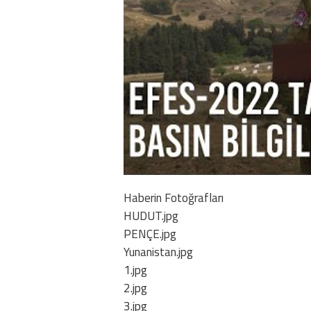
Haberin Fotoğrafları
HUDUT.jpg
PENÇE.jpg
Yunanistan.jpg
1.jpg
2.jpg
3.jpg