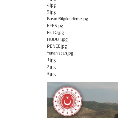
4.jpg
5.jpg
Basın Bilgilendirme.jpg
EFES.jpg
FETÖ.jpg
HUDUT.jpg
PENÇE.jpg
Yunanistan.jpg
1.jpg
2.jpg
3.jpg