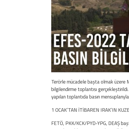
Terörle mücadele başta olmak üzere Mil
bilgilendirme toplantısı gerçekleştirild
yapılan toplantıda basın mensuplarıyla ş
1 OCAK’TAN İTİBAREN IRAK’IN KUZ
FETÖ, PKK/KCK/PYD-YPG, DEAŞ başta 