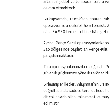
artan bir şiddet ve tempoda, terörü ve 
devam etmektedir.
Bu kapsamda, 1 Ocak’tan itibaren Irak’
operasyon icra edilerek 425 terörist,
dâhil 34.950 terörist etkisiz hâle getiri
Ayrıca, Pençe Serisi operasyonlar ka
Zap bölgesinde başlatılan Pençe-Kilit 
parçalanmaktadır.
Tüm operasyonlarımızda olduğu gibi P
güvenlik güçlerimize yönelik terör sald
Birleşmiş Milletler Anlaşması’nın 51’
doğrultusunda sadece terörist hedefler
ait çok sayıda silah, mühimmat ve mayı
edilmiştir.