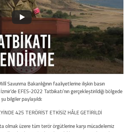
lî Savunma Bakanlığının faaliyetlerine ilişkin basın
i. İzmir’de EFES-2022 Tatbikatı’nın gerçekleştirildiği bölgede
u bilgiler paylaşıldı:
EYİNDE 425 TERÖRİST ETKİSİZ HÂLE GETİRİLDİ
olmak üzere tüm terör örgütlerine karşı mücadelemiz