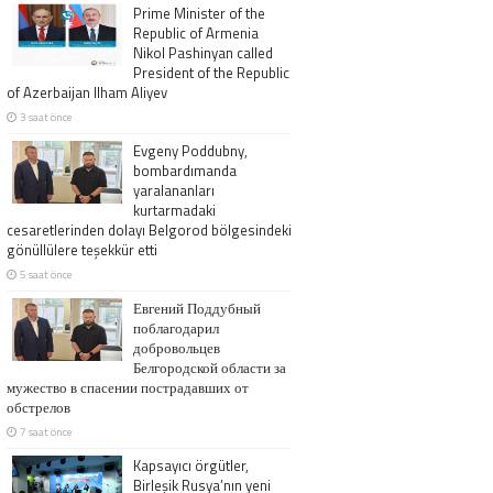
Prime Minister of the
Republic of Armenia
Nikol Pashinyan called
President of the Republic
of Azerbaijan Ilham Aliyev
3 saat önce
Evgeny Poddubny,
bombardımanda
yaralananları
kurtarmadaki
cesaretlerinden dolayı Belgorod bölgesindeki
gönüllülere teşekkür etti
5 saat önce
Евгений Поддубный
поблагодарил
добровольцев
Белгородской области за
мужество в спасении пострадавших от
обстрелов
7 saat önce
Kapsayıcı örgütler,
Birleşik Rusya’nın yeni