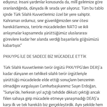
ediyoruz. İnsani yardımlar konusunda da, millî gelirimize göre
oranlandığında, dünyada ilk sırada yer alıyoruz. Tüm bu tablo
içinde Türk Silahlı Kuvvetlerimiz özel bir yere sahiptir.
Kahraman ordumuz, sınır güvenliğimizden sınır ötesi
harekâtlarımıza, terörle mücadeleden NATO ve ikili
anlaşmalar kapsamında yürüttüğümüz uluslararası
görevlere kadar her alanda verdiği başarılarla göğsümüzü
kabartıyor.”
PKK/YPG İLE DE SADECE BİZ MÜCADELE ETTİK
Türk Silahlı Kuvvetlerinin terör örgütü PKK/YPG’den DEAŞ’a
kadar dünyanın en tehlikeli silahlı terör örgütleriyle
yürüttüğü mücadelede elde ettiği sonuçların benzerinin
olmadığını vurgulayan Cumhurbaşkanımız Sayın Erdoğan,
“Suriye’de, herkesin yol açtığı tehdide dikkati çektiği ancak
fiilen sahaya girip mücadele etmeye yanaşmadığı DEAŞ’a
karşı ilk ve tek harekâtı biz gerçekleştirdik. Aynı şekilde hem