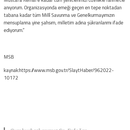
anıyorum. Organizasyonda emeği geçen en tepe noktadan
tabana kadar tüm Millî Savunma ve Genelkurmayımızın
mensuplarına yine şahsım, milletim adına şükranlarımı ifade
ediyorum.”
MSB
kaynak:https://www.msb.gov.tr/SlaytHaber/962022-
10172