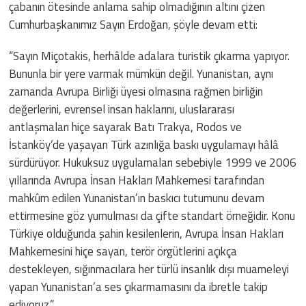
çabanın ötesinde anlama sahip olmadığının altını çizen
Cumhurbaşkanımız Sayın Erdoğan, şöyle devam etti:
“Sayın Miçotakis, herhâlde adalara turistik çıkarma yapıyor.
Bununla bir yere varmak mümkün değil. Yunanistan, aynı
zamanda Avrupa Birliği üyesi olmasına rağmen birliğin
değerlerini, evrensel insan haklarını, uluslararası
antlaşmaları hiçe sayarak Batı Trakya, Rodos ve
İstanköy’de yaşayan Türk azınlığa baskı uygulamayı hâlâ
sürdürüyor. Hukuksuz uygulamaları sebebiyle 1999 ve 2006
yıllarında Avrupa İnsan Hakları Mahkemesi tarafından
mahkûm edilen Yunanistan’ın baskıcı tutumunu devam
ettirmesine göz yumulması da çifte standart örneğidir. Konu
Türkiye olduğunda şahin kesilenlerin, Avrupa İnsan Hakları
Mahkemesini hiçe sayan, terör örgütlerini açıkça
destekleyen, sığınmacılara her türlü insanlık dışı muameleyi
yapan Yunanistan’a ses çıkarmamasını da ibretle takip
ediyoruz.”