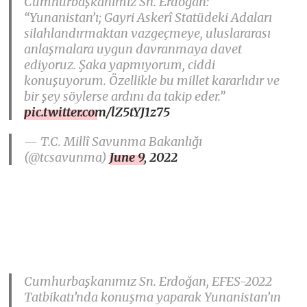
Cumhurbaşkanımız Sn. Erdoğan:
“Yunanistan’ı; Gayri Askerî Statüdeki Adaları
silahlandırmaktan vazgeçmeye, uluslararası
anlaşmalara uygun davranmaya davet
ediyoruz. Şaka yapmıyorum, ciddi
konuşuyorum. Özellikle bu millet kararlıdır ve
bir şey söylerse ardını da takip eder.”
pic.twitter.com/lZ5tYJ1z75
— T.C. Millî Savunma Bakanlığı
(@tcsavunma)
June 9, 2022
Cumhurbaşkanımız Sn. Erdoğan, EFES-2022
Tatbikatı’nda konuşma yaparak Yunanistan’ın