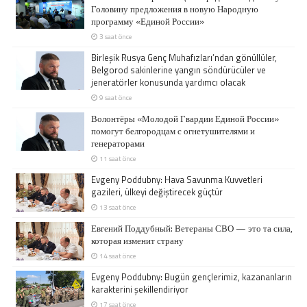
Головину предложения в новую Народную
программу «Единой России»
3 saat önce
Birleşik Rusya Genç Muhafızları’ndan gönüllüler,
Belgorod sakinlerine yangın söndürücüler ve
jeneratörler konusunda yardımcı olacak
9 saat önce
Волонтёры «Молодой Гвардии Единой России»
помогут белгородцам с огнетушителями и
генераторами
11 saat önce
Evgeny Poddubny: Hava Savunma Kuvvetleri
gazileri, ülkeyi değiştirecek güçtür
13 saat önce
Евгений Поддубный: Ветераны СВО — это та сила,
которая изменит страну
14 saat önce
Evgeny Poddubny: Bugün gençlerimiz, kazananların
karakterini şekillendiriyor
17 saat önce