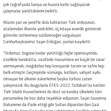
çok coğrafyada barışa ve huzura katkı sağlayacak
çalışmalar yürüttüklerini belirtti.
Mazisi şan ve şerefle dolu kahraman Türk ordusunun,
atalarından ilhamla yedi iklim, üç kıtaya esenlik getirecek
görevler üstlenmeyi sürdüreceğini vurgulayan
Cumhurbaşkanımız Sayın Erdoğan, şunları kaydetti:
“Ordumuz, bugüne kadar yürüttüğü hiçbir operasyonda,
özellikle harekâtta, vazifede masumlara en küçük bir zarar
vermeyerek, mağdurları hep koruyarak tarzını ve safını hep
belli etmiştir. Geçmişinde sömürge, katliam, vahşet ayıbı
olmayan bir ülkenin askerlerine başka türlüsü zaten
yakışmazdı. Bu duygularla EFES-2022 Tatbikatı’na katılan
Türk Silahlı Kuvvetlerimiz ile dost ve kardeş ülkelerin tüm
personeline bir kez daha teşekkür ediyorum. Sayın Savunma
Bakanımın da ifade ettiği gibi Sultan Alparslan’dan Gazi
Mustafa Kemal’e kadar tüm şehitlerimizi özellikle rahmetle