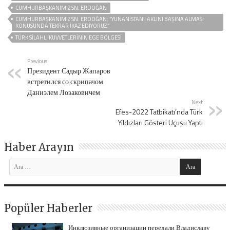
CUMHURBAŞKANIMIZ SN. ERDOĞAN
CUMHURBAŞKANIMIZ SN. ERDOĞAN: “YUNANISTAN’I AKLINI BAŞINA ALMASI
KONUSUNDA TEKRAR İKAZ EDIYORUZ.”
TÜRK SILAHLI KUVVETLERININ EGE BÖLGESI
Previous
Президент Садыр Жапаров
встретился со скрипачом
Даниэлем Лозаковичем
Next
Efes-2022 Tatbikatı’nda Türk
Yıldızları Gösteri Uçuşu Yaptı
Haber Arayın
Popüler Haberler
Инклюзивные организации передали Владиславу