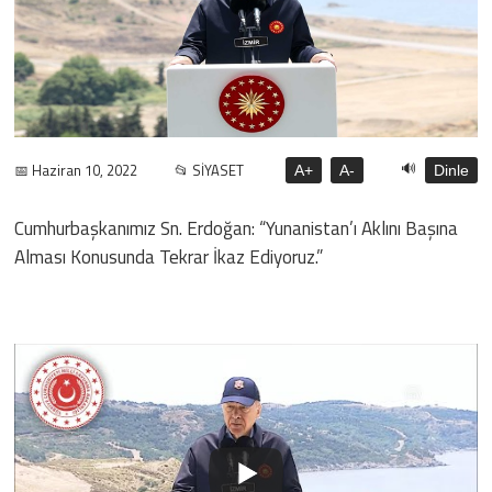
🔊
📅 Haziran 10, 2022
📂 SİYASET
A+
A-
Dinle
Cumhurbaşkanımız Sn. Erdoğan: “Yunanistan’ı Aklını Başına
Alması Konusunda Tekrar İkaz Ediyoruz.”