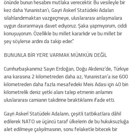
önünde bunun hesabını mutlaka verecektir. Bu vesileyle bir
kez daha Yunanistan’ı, Gayri Askerî Statüdeki Adaları
silahlandırmaktan vazgeçmeye, uluslararası anlaşmalara
uygun davranmaya davet ediyoruz. Şaka yapmıyorum, ciddi
konuşuyorum. Özellikle bu millet kararlıdır ve bu millet bir
şey söylerse ardını da takip eder.”
BUNUNLA BİR YERE VARMAK MÜMKÜN DEĞİL
Cumhurbaşkanımız Sayın Erdoğan, Doğu Akdeniz’de, Türkiye
ana karasına 2 kilometreden daha az, Yunanistan’a ise 600
kilometreden daha fazla mesafedeki Meis Adası için 40 bin
kilometrelik deniz yetki alanı talep etmenin anlamını
uluslararası camianın takdirine bıraktıklarını ifade etti.
Gayri Askerî Statüdeki Adaların, çeşitli tatbikatlara dâhil
edilerek NATO ve üçüncü taraf ülkelerin de bu hukuksuzluğa
alet edilmeye çalışılmasının, sonu felaketle bitecek bir