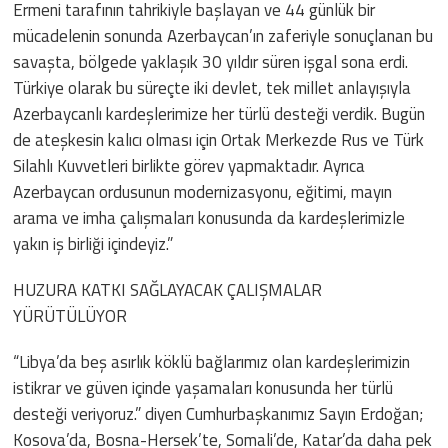
Ermeni tarafının tahrikiyle başlayan ve 44 günlük bir
mücadelenin sonunda Azerbaycan’ın zaferiyle sonuçlanan bu
savaşta, bölgede yaklaşık 30 yıldır süren işgal sona erdi.
Türkiye olarak bu süreçte iki devlet, tek millet anlayışıyla
Azerbaycanlı kardeşlerimize her türlü desteği verdik. Bugün
de ateşkesin kalıcı olması için Ortak Merkezde Rus ve Türk
Silahlı Kuvvetleri birlikte görev yapmaktadır. Ayrıca
Azerbaycan ordusunun modernizasyonu, eğitimi, mayın
arama ve imha çalışmaları konusunda da kardeşlerimizle
yakın iş birliği içindeyiz.”
HUZURA KATKI SAĞLAYACAK ÇALIŞMALAR
YÜRÜTÜLÜYOR
“Libya’da beş asırlık köklü bağlarımız olan kardeşlerimizin
istikrar ve güven içinde yaşamaları konusunda her türlü
desteği veriyoruz.” diyen Cumhurbaşkanımız Sayın Erdoğan;
Kosova’da, Bosna-Hersek’te, Somali’de, Katar’da daha pek