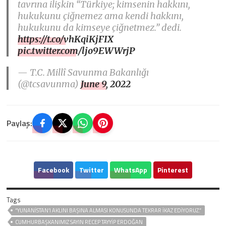
tavrına ilişkin “Türkiye; kimsenin hakkını,
hukukunu çiğnemez ama kendi hakkını,
hukukunu da kimseye çiğnetmez.” dedi.
https://t.co/vhKqiKjFIX
pic.twitter.com/ljo9EWWrjP
— T.C. Millî Savunma Bakanlığı
(@tcsavunma)
June 9, 2022
Paylaş:
Facebook
Twitter
WhatsApp
Pinterest
Tags
“YUNANISTAN’I AKLINI BAŞINA ALMASI KONUSUNDA TEKRAR İKAZ EDIYORUZ.”
CUMHURBAŞKANIMIZ SAYIN RECEP TAYYIP ERDOĞAN