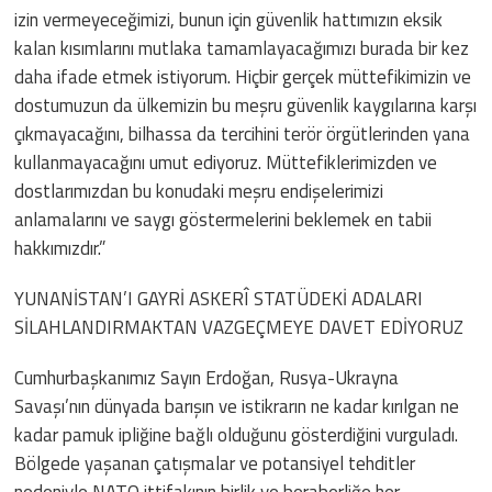
izin vermeyeceğimizi, bunun için güvenlik hattımızın eksik
kalan kısımlarını mutlaka tamamlayacağımızı burada bir kez
daha ifade etmek istiyorum. Hiçbir gerçek müttefikimizin ve
dostumuzun da ülkemizin bu meşru güvenlik kaygılarına karşı
çıkmayacağını, bilhassa da tercihini terör örgütlerinden yana
kullanmayacağını umut ediyoruz. Müttefiklerimizden ve
dostlarımızdan bu konudaki meşru endişelerimizi
anlamalarını ve saygı göstermelerini beklemek en tabii
hakkımızdır.”
YUNANİSTAN’I GAYRİ ASKERÎ STATÜDEKİ ADALARI
SİLAHLANDIRMAKTAN VAZGEÇMEYE DAVET EDİYORUZ
Cumhurbaşkanımız Sayın Erdoğan, Rusya-Ukrayna
Savaşı’nın dünyada barışın ve istikrarın ne kadar kırılgan ne
kadar pamuk ipliğine bağlı olduğunu gösterdiğini vurguladı.
Bölgede yaşanan çatışmalar ve potansiyel tehditler
nedeniyle NATO ittifakının birlik ve beraberliğe her