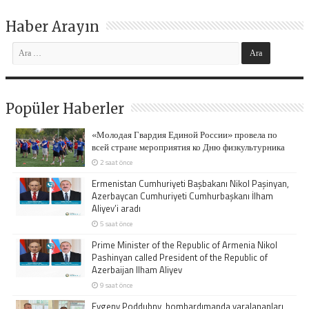
Haber Arayın
Popüler Haberler
«Молодая Гвардия Единой России» провела по
всей стране мероприятия ко Дню физкультурника
2 saat önce
Ermenistan Cumhuriyeti Başbakanı Nikol Paşinyan,
Azerbaycan Cumhuriyeti Cumhurbaşkanı İlham
Aliyev’i aradı
5 saat önce
Prime Minister of the Republic of Armenia Nikol
Pashinyan called President of the Republic of
Azerbaijan Ilham Aliyev
9 saat önce
Evgeny Poddubny, bombardımanda yaralananları