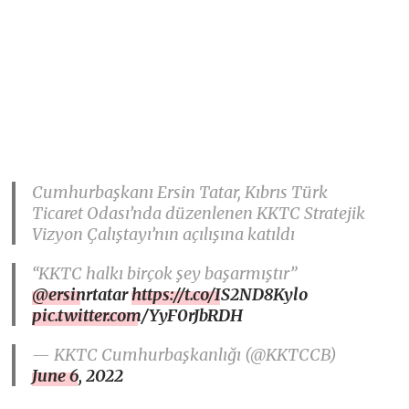
Cumhurbaşkanı Ersin Tatar, Kıbrıs Türk
Ticaret Odası’nda düzenlenen KKTC Stratejik
Vizyon Çalıştayı’nın açılışına katıldı
“KKTC halkı birçok şey başarmıştır”
@ersinrtatar
https://t.co/IS2ND8Kylo
pic.twitter.com/YyF0rJbRDH
— KKTC Cumhurbaşkanlığı (@KKTCCB)
June 6, 2022