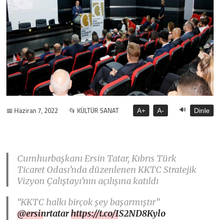
🔊
📅 Haziran 7, 2022
📂 KÜLTÜR SANAT
A+
A-
Dinle
Cumhurbaşkanı Ersin Tatar, Kıbrıs Türk
Ticaret Odası’nda düzenlenen KKTC Stratejik
Vizyon Çalıştayı’nın açılışına katıldı
“KKTC halkı birçok şey başarmıştır”
@ersinrtatar
https://t.co/IS2ND8Kylo