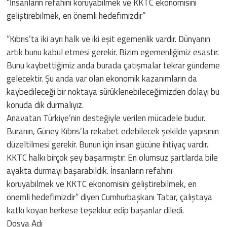
“İnsanların refahını koruyabilmek ve KKTC ekonomisini
geliştirebilmek, en önemli hedefimizdir”
“Kıbrıs’ta iki ayrı halk ve iki eşit egemenlik vardır. Dünyanın
artık bunu kabul etmesi gerekir. Bizim egemenliğimiz esastır.
Bunu kaybettiğimiz anda burada çatışmalar tekrar gündeme
gelecektir. Şu anda var olan ekonomik kazanımların da
kaybedileceği bir noktaya sürüklenebileceğimizden dolayı bu
konuda dik durmalıyız.
Anavatan Türkiye’nin desteğiyle verilen mücadele budur.
Buranın, Güney Kıbrıs’la rekabet edebilecek şekilde yapısının
düzeltilmesi gerekir. Bunun için insan gücüne ihtiyaç vardır.
KKTC halkı birçok şey başarmıştır. En olumsuz şartlarda bile
ayakta durmayı başarabildik. İnsanların refahını
koruyabilmek ve KKTC ekonomisini geliştirebilmek, en
önemli hedefimizdir” diyen Cumhurbaşkanı Tatar, çalıştaya
katkı koyan herkese teşekkür edip başarılar diledi.
Dosya Adı