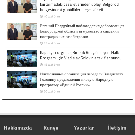
kurtarmadaki cesaretlerinden dolayı Belgorod
bölgesindeki gönüllülere teşekkür etti
10 saat önce
Евгений Поддубный поблагодарил добровольцев
Белгородской области за мужество в спасении
пострадавших от обстрелов
13 saat önce
Kapsayıcı örgütler, Birleşik Rusya’nın yeni Halk
Programı için Vladislav Golovin’e teklifler sundu
15 saat önce
Инклюзивные организации передали Владиславу
Головину предложения в новую Народную
программу «Единой России»
20 saat önce
Hakkımızda
Künye
Yazarlar
İletişim