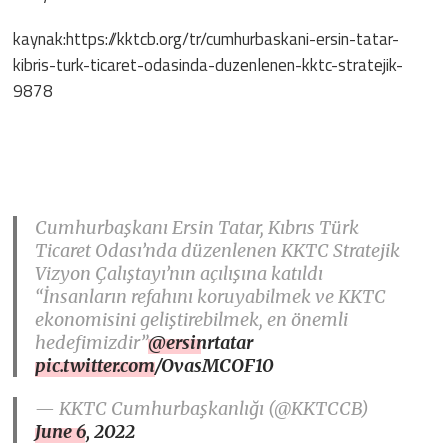
kaynak:https://kktcb.org/tr/cumhurbaskani-ersin-tatar-
kibris-turk-ticaret-odasinda-duzenlenen-kktc-stratejik-
9878
Cumhurbaşkanı Ersin Tatar, Kıbrıs Türk
Ticaret Odası’nda düzenlenen KKTC Stratejik
Vizyon Çalıştayı’nın açılışına katıldı
“İnsanların refahını koruyabilmek ve KKTC
ekonomisini geliştirebilmek, en önemli
hedefimizdir”
@ersinrtatar
pic.twitter.com/OvasMCOF10
— KKTC Cumhurbaşkanlığı (@KKTCCB)
June 6, 2022