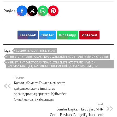
Paylaş:
Facebook
Twitter
WhatsApp
Pinterest
Tags
CUMHURBAŞKANI ERSIN TATAR
KIBRIS TÜRK TICARET ODASI’NDA DÜZENLENEN KKTC STRATEJIK VIZYON ÇALIŞTAYI
KIBRIS TÜRK TICARET ODASI’NDA DÜZENLENEN KKTC STRATEJIK VIZYON
ÇALIŞTAYI’NIN AÇILIŞINA KATILDI “KKTC HALKI BIRÇOK ŞEY BAŞARMIŞTIR”
Previous
Қасым-Жомарт Тоқаев мемлекет
қайраткері және ішкі істер
органдарының ардагері Қайырбек
Сүлейменовті қабылдады
Next
Cumhurbaşkanı Erdoğan, MHP
Genel Başkanı Bahçeli’yi kabul etti