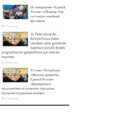
По инициативе «Единой
России» в Йошкар-Оле
состоялся семейный
фестиваль
17 saat önce
St. Petersburg’da,
Birleşik Rusya Kadın
Hareketi, şehir genelinde
kadınlara yönelik destek
programlarının geliştirilmesi için öneriler
hazırladı
20 saat önce
В Санкт-Петербурге
«Женское движение
Единой России»
сформировало
предложения по развитию городских
программ поддержки женщин
21 saat önce