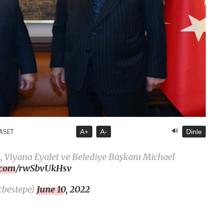
🔊
YASET
A+
A-
Dinle
n
, Viyana Eyalet ve Belediye Başkanı Michael
er.com/rwSbvUkHsv
cbestepe)
June 10, 2022