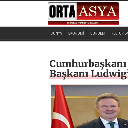
DÜNYA
EKONOMİ
GÜNDEM
KÜLTÜR S
Cumhurbaşkanı E
Başkanı Ludwig’i