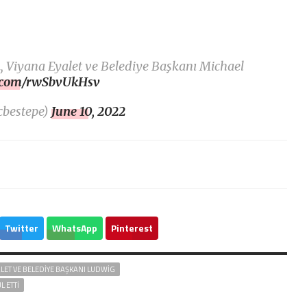
n
, Viyana Eyalet ve Belediye Başkanı Michael
er.com/rwSbvUkHsv
cbestepe)
June 10, 2022
Twitter
WhatsApp
Pinterest
ALET VE BELEDIYE BAŞKANI LUDWIG
L ETTI