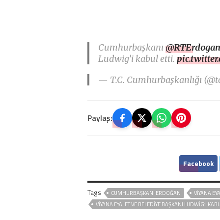
Cumhurbaşkanı
@RTErdoga
Ludwig’i kabul etti.
pic.twitt
— T.C. Cumhurbaşkanlığı (@t
Paylaş:
Facebook
Tags
CUMHURBAŞKANI ERDOĞAN
VIYANA EY
VIYANA EYALET VE BELEDIYE BAŞKANI LUDWIG’I KABU