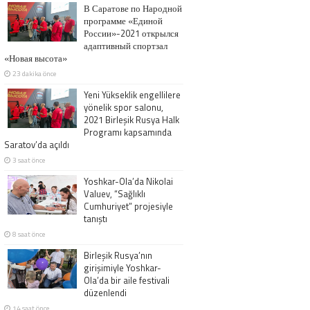
В Саратове по Народной
программе «Единой
России»-2021 открылся
адаптивный спортзал
«Новая высота»
23 dakika önce
Yeni Yükseklik engellilere
yönelik spor salonu,
2021 Birleşik Rusya Halk
Programı kapsamında
Saratov’da açıldı
3 saat önce
Yoshkar-Ola’da Nikolai
Valuev, “Sağlıklı
Cumhuriyet” projesiyle
tanıştı
8 saat önce
Birleşik Rusya’nın
girişimiyle Yoshkar-
Ola’da bir aile festivali
düzenlendi
14 saat önce