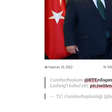
📅 Haziran 10, 2022
📂 Sİ
Cumhurbaşkanı
@RTErdoga
Ludwig’i kabul etti.
pic.twitt
— T.C. Cumhurbaşkanlığı (@t