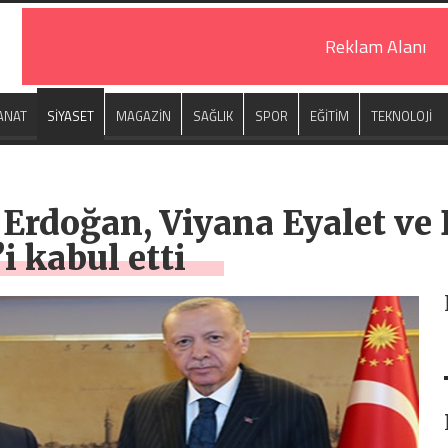
Reklam Alanı
ANAT
SİYASET
MAGAZİN
SAĞLIK
SPOR
EĞİTİM
TEKNOLOJİ
rdoğan, Viyana Eyalet ve 
 kabul etti