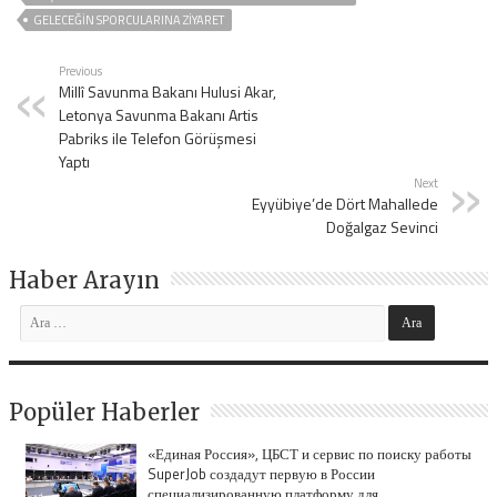
GELECEĞİN SPORCULARINA ZİYARET
Previous
Millî Savunma Bakanı Hulusi Akar,
Letonya Savunma Bakanı Artis
Pabriks ile Telefon Görüşmesi
Yaptı
Next
Eyyübiye’de Dört Mahallede
Doğalgaz Sevinci
Haber Arayın
Popüler Haberler
«Единая Россия», ЦБСТ и сервис по поиску работы
SuperJob создадут первую в России
специализированную платформу для