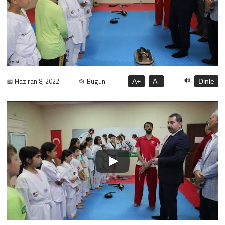
🔊
📅 Haziran 8, 2022
📂 Bugün
A+
A-
Dinle