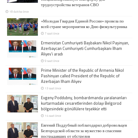
трудоустройства ветеранов СВО
18 dakika önce
«Молодая Гвардия Единой России» провела по
всей стране мероприятия ко Дню физкультурника
7 saat önce
Ermenistan Cumhuriyeti Başbakanı Nikol Paşinyan,
Azerbaycan Cumhuriyeti Cumhurbaşkanı İlham
Aliyev’i aradı
9 saat önce
Prime Minister of the Republic of Armenia Nikol
Pashinyan called President of the Republic of
Azerbaijan Ilham Aliyev
13 saat önce
Evgeny Poddubny, bombardımanda yaralananları
kurtarmadaki cesaretlerinden dolayı Belgorod
bölgesindeki gönüllülere teşekkür etti
14 saat önce
Евгений Поддубный поблагодарил добровольцев
Белгородской области за мужество в спасении
пострадавших от обстрелов